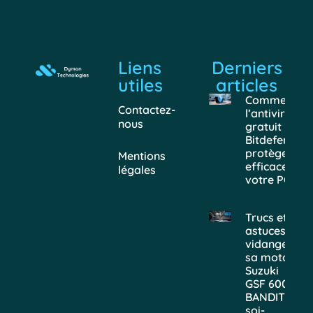
Liens
Derniers
utiles
articles
Comment
Contactez-
l’antivirus
nous
gratuit
Bitdefender
protège
Mentions
efficacemen
légales
votre PC
Trucs et
astuces :
vidanger
sa moto
Suzuki
GSF 600
BANDIT
soi-