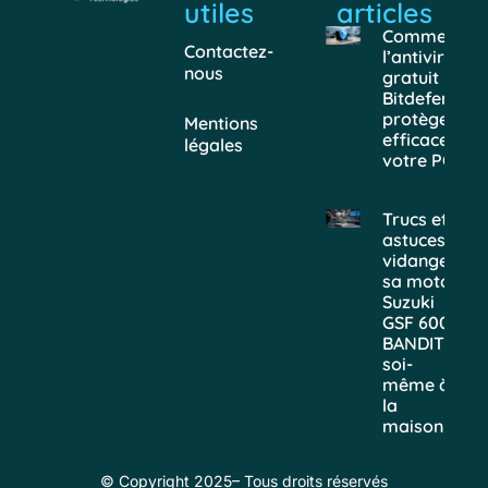
utiles
articles
Comment
Contactez-
l’antivirus
nous
gratuit
Bitdefender
protège
Mentions
efficacemen
légales
votre PC
Trucs et
astuces :
vidanger
sa moto
Suzuki
GSF 600
BANDIT
soi-
même à
la
maison
© Copyright 2025– Tous droits réservés